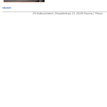
takaisin
JN-Kulttuurivideot
| Rautatienkatu 23, 26100 Rauma |
Yhteys